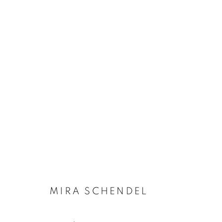
OBRAS
Gerenciar cookies
COPYRIGHT © 2026 ZIPPER OPEN
SITE PRODUZIDO POR
MIRA SCHENDEL