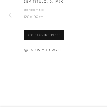
SEM TÍTULO
,
D. 1960
técnica mista
120 x 100 cm
REGISTRO INTERESSE
VIEW ON A WALL