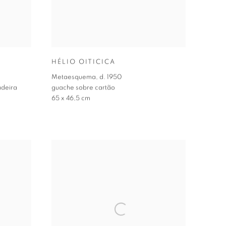
HÉLIO OITICICA
Metaesquema
,
d. 1950
adeira
guache sobre cartão
65 x 46,5 cm