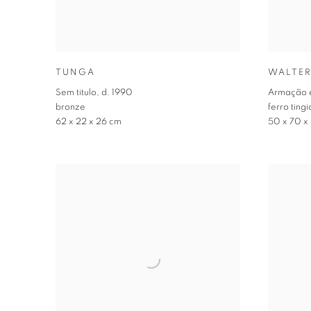
TUNGA
WALTER
Sem titulo
,
d. 1990
Armação e
bronze
ferro ting
62 x 22 x 26 cm
50 x 70 x