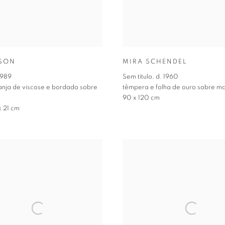
LSON
MIRA SCHENDEL
1989
Sem título
,
d. 1960
anja de viscose e bordado sobre
têmpera e folha de ouro sobre m
90 x 120 cm
x 21 cm