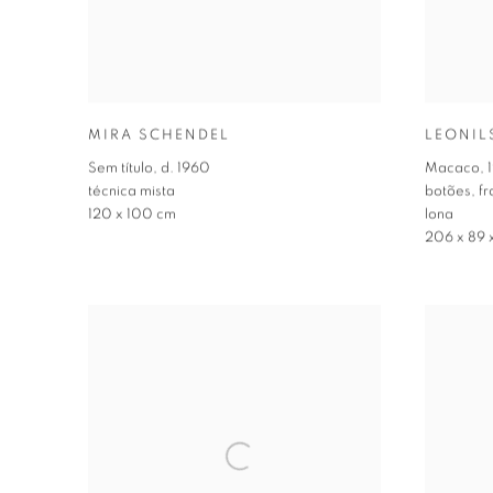
MIRA SCHENDEL
LEONI
Sem título
,
d. 1960
Macaco
,
técnica mista
botões
,
fr
120 x 100 cm
lona
206 x 89 