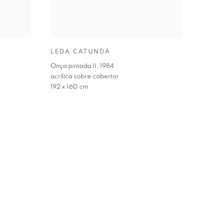
LEDA CATUNDA
Onça pintada II
,
1984
acrílica sobre cobertor
192 x 160 cm