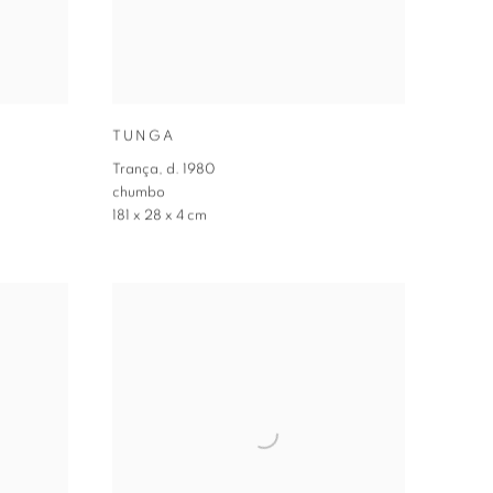
TUNGA
Trança
,
d. 1980
chumbo
181 x 28 x 4 cm